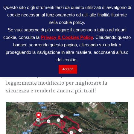
Vai
Questo sito o gli strumenti terzi da questo utilizzati si avvalgono di
al
cookie necessari al funzionamento ed utili alle finalità illustrate
ATL42195
contenuto
nella cookie policy.
Se vuoi saperne di più o negare il consenso a tutti o ad alcuni
cookie, consulta la
Privacy & Cookies Policy
. Chiudendo questo
Percorso
banner, scorrendo questa pagina, cliccando su un link o
proseguendo la navigazione in altra maniera, acconsenti all’uso
Percorso collinare misto sterrato-asfalto di 15 km
dei cookie.
circa con dislivello positivo di 450 metri. Il
Accetto
tracciato, rispetto alla prima edizione, è stato
leggermente modificato per migliorare la
sicurezza e renderlo ancora più trail!