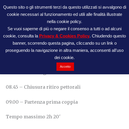
Vai
Questo sito o gli strumenti terzi da questo utilizzati si avvalgono di
al
cookie necessari al funzionamento ed utili alle finalità illustrate
ATL42195
contenuto
nella cookie policy.
Se vuoi saperne di più o negare il consenso a tutti o ad alcuni
cookie, consulta la
Privacy & Cookies Policy
. Chiudendo questo
Orario
banner, scorrendo questa pagina, cliccando su un link o
proseguendo la navigazione in altra maniera, acconsenti all’uso
Lissolo Special Trail – Edizione 2023
dei cookie.
Accetto
08.00 – Ritrovo giudici e concorrenti
08.45 – Chiusura ritiro pettorali
09.00 – Partenza prima coppia
Tempo massimo 2h 20′