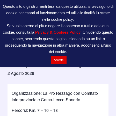
Vai
Questo sito o gli strumenti terzi da questo utilizzati si avvalgono di
ATL42195
al
cookie necessari al funzionamento ed utili alle finalità illustrate
contenuto
nella cookie policy.
Se vuoi saperne di più o negare il consenso a tutti o ad alcuni
cookie, consulta la
Privacy & Cookies Policy
. Chiudendo questo
« Tutti gli Eventi
banner, scorrendo questa pagina, cliccando su un link o
proseguendo la navigazione in altra maniera, acconsenti all’uso
Questo evento è passato.
dei cookie.
Accetto
50° Tapasciada di Rezzago
2 Agosto 2026
Organizzazione: La Pro Rezzago con Comitato
Interprovinciale Como-Lecco-Sondrio
Percorsi: Km. 7 – 10 – 18